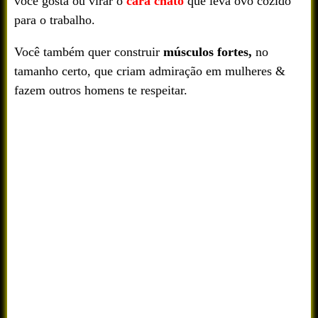
você gosta ou virar o
cara chato
que leva ovo cozido
para o trabalho.
Você também quer construir
músculos fortes,
no
tamanho certo, que criam admiração em mulheres &
fazem outros homens te respeitar.