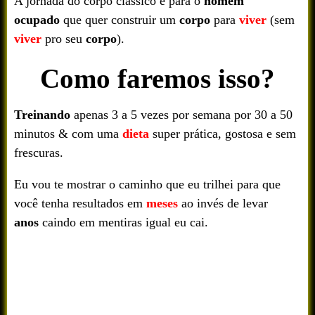
A jornada do corpo clássico é para o
homem
ocupado
que quer construir um
corpo
para
viver
(sem
viver
pro seu
corpo
).
Como faremos isso?
Treinando
apenas 3 a 5 vezes por semana por 30 a 50
minutos & com uma
dieta
super prática, gostosa e sem
frescuras.
Eu vou te mostrar o caminho que eu trilhei para que
você tenha resultados em
meses
ao invés de levar
anos
caindo em mentiras igual eu cai.