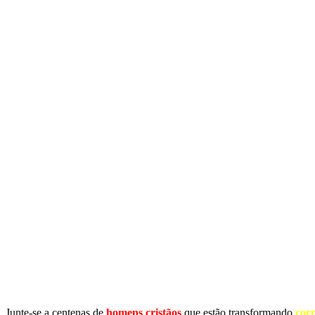
Junte-se a centenas de
homens cristãos
que estão transformando
cor