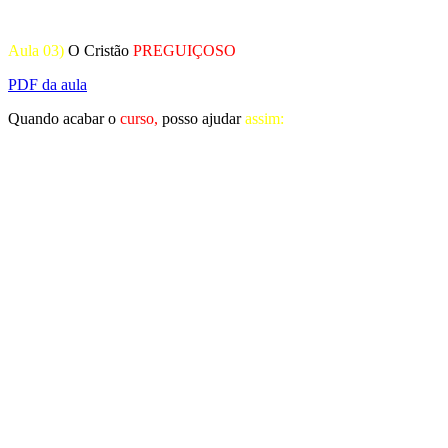
Aula 03)
O Cristão
PREGUIÇOSO
PDF da aula
Quando acabar o
curso,
posso ajudar
assim: