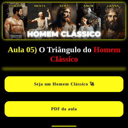
Aula 05)
O Triângulo do
Homem
Clássico
Seja um Homem Clássico 🚀
PDF da aula