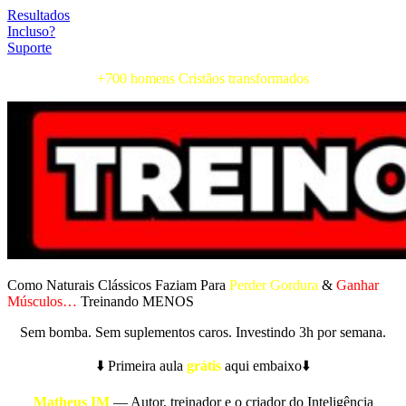
Resultados
Incluso?
Suporte
+700 homens Cristãos
transformados
Como Naturais Clássicos Faziam Para
Perder Gordura
&
Ganhar
Músculos…
Treinando MENOS
Sem bomba. Sem suplementos caros. Investindo 3h por semana.
⬇️ Primeira aula
grátis
aqui embaixo⬇️
Matheus IM
— Autor, treinador e o criador do Inteligência