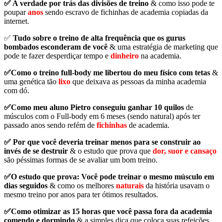
✅ A verdade por trás das divisões de treino
& como isso pode te
poupar
anos
sendo escravo de fichinhas de academia copiadas da
internet.
✅
Tudo sobre o treino de alta frequência que os gurus
bombados esconderam de você
& uma estratégia de marketing que
pode te fazer desperdiçar tempo e
dinheiro
na academia.
✅Como o treino full-body me libertou do meu físico com tetas
&
uma genética tão
lixo
que deixava as pessoas da minha academia
com dó.
✅Como meu aluno Pietro conseguiu ganhar 10 quilos
de
músculos com o Full-body em 6 meses (sendo natural) após ter
passado anos sendo refém de
fichinhas
de academia.
✅ Por que você deveria treinar menos para se construir ao
invés de se destruir
& o estudo que prova que
dor, suor e cansaço
são péssimas formas de se avaliar um bom treino.
✅O estudo que prova: Você pode treinar o mesmo músculo em
dias seguidos
& como os melhores
naturais
da história usavam o
mesmo treino por anos para ter ótimos resultados.
✅Como otimizar as 15 horas que você passa fora da academia
comendo e dormindo
& a simples dica que coloca suas refeições