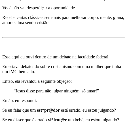
Você não vai desperdiçar a oportunidade.
Receba cartas clássicas semanais para melhorar corpo, mente, grana,
amor e alma sendo cristão.
Mentira 10)
Cristãos não devem JULGAR ninguém.
Essa aqui eu ouvi dentro de um debate na faculdade federal.
Eu estava debatendo sobre cristianismo com uma mulher que tinha
um IMC bem alto.
Então, ela levantou a seguinte objeção:
“Jesus disse para não julgar ninguém, só amar!”
Então, eu respondi:
Se eu falar que um
est*pr@dor
está errado, eu estou julgando?
Se eu disser que é errado
vi*lent@r
um bebê, eu estou julgando?