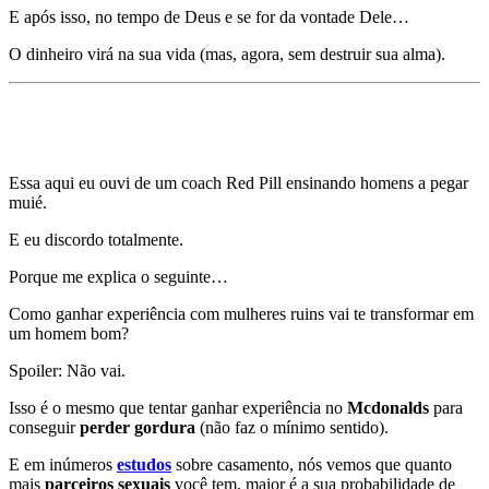
E após isso, no tempo de Deus e se for da vontade Dele…
O dinheiro virá na sua vida (mas, agora, sem destruir sua alma).
Mentira 9)
Você precisa de EXPERIÊNCIA
S&XU@L para virar HOMI.
Essa aqui eu ouvi de um coach Red Pill ensinando homens a pegar
muié.
E eu discordo totalmente.
Porque me explica o seguinte…
Como ganhar experiência com mulheres ruins vai te transformar em
um homem bom?
Spoiler: Não vai.
Isso é o mesmo que tentar ganhar experiência no
Mcdonalds
para
conseguir
perder gordura
(não faz o mínimo sentido).
E em inúmeros
estudos
sobre casamento, nós vemos que quanto
mais
parceiros sexuais
você tem, maior é a sua probabilidade de