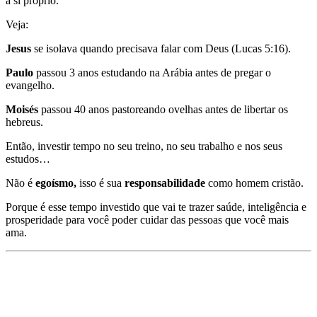
a si próprio.
Veja:
Jesus
se isolava quando precisava falar com Deus (Lucas 5:16).
Paulo
passou 3 anos estudando na Arábia antes de pregar o
evangelho.
Moisés
passou 40 anos pastoreando ovelhas antes de libertar os
hebreus.
Então, investir tempo no seu treino, no seu trabalho e nos seus
estudos…
Não é
egoísmo,
isso é sua
responsabilidade
como homem cristão.
Porque é esse tempo investido que vai te trazer saúde, inteligência e
prosperidade para você poder cuidar das pessoas que você mais
ama.
Mentira 8) Deus quer ver você MILIONÁRIO,
ANDANDO DE CARRÃO E MORANDO NUMA
MANSÃO.