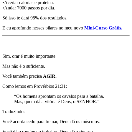
•Acertar calorias e proteína.
•Andar 7000 passos por dia.
Só isso te dará 95% dos resultados.
E eu aprofundo nesses pilares no meu novo
Mini-Curso Grátis.
Mentira 4) Você só precisa ORAR
Sim, orar é muito importante.
Mas não é o suficiente.
Você também precisa
AGIR.
Como lemos em Provérbios 21:31:
“Os homens aprontam os cavalos para a batalha.
Mas, quem dá a vitória é Deus, o SENHOR.”
Traduzindo:
Você acorda cedo para treinar, Deus dá os músculos.
Você dá o sangue no trabalho, Deus dá a riqueza.