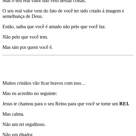
Mas o seu real valor não vem dessas coisas.
O seu real valor vem do fato de você ter sido criado à imagem e
semelhança de Deus.
Então, saiba que você é amado não pelo que você faz.
Não pelo que você tem.
Mas sim por quem você é.
Mentira 13)
Ser HUMILDE é ser pobre, tímido e
fraco.
Muitos cristãos vão ficar bravos com isso…
Mas eu acredito no seguinte:
Jesus te chamou para o seu Reino para que você se torne um
REI.
Mas calma.
Não um rei orgulhoso.
Não um ditador.