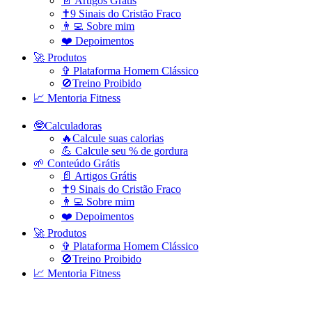
📄 Artigos Grátis
✝️9 Sinais do Cristão Fraco
👨‍💻 Sobre mim
❤️ Depoimentos
🚀 Produtos
✞ Plataforma Homem Clássico
🚫Treino Proibido
📈 Mentoria Fitness
🤓Calculadoras
🔥Calcule suas calorias
💪 Calcule seu % de gordura
🌱 Conteúdo Grátis
📄 Artigos Grátis
✝️9 Sinais do Cristão Fraco
👨‍💻 Sobre mim
❤️ Depoimentos
🚀 Produtos
✞ Plataforma Homem Clássico
🚫Treino Proibido
📈 Mentoria Fitness