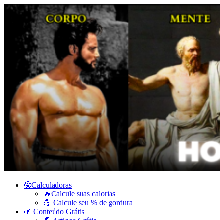
🤓Calculadoras
🔥Calcule suas calorias
💪 Calcule seu % de gordura
🌱 Conteúdo Grátis