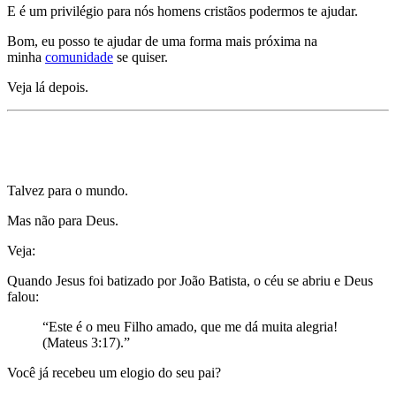
E é um privilégio para nós homens cristãos podermos te ajudar.
Bom, eu posso te ajudar de uma forma mais próxima na
minha
comunidade
se quiser.
Veja lá depois.
Mentira 12) Um homem só tem valor pelo que ele
faz.
Talvez para o mundo.
Mas não para Deus.
Veja:
Quando Jesus foi batizado por João Batista, o céu se abriu e Deus
falou:
“Este é o meu Filho amado, que me dá muita alegria!
(Mateus 3:17).”
Você já recebeu um elogio do seu pai?