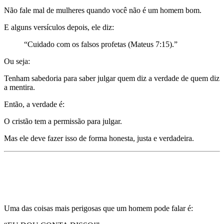
Não fale mal de mulheres quando você não é um homem bom.
E alguns versículos depois, ele diz:
“Cuidado com os falsos profetas (Mateus 7:15).”
Ou seja:
Tenham sabedoria para saber julgar quem diz a verdade de quem diz
a mentira.
Então, a verdade é:
O cristão tem a permissão para julgar.
Mas ele deve fazer isso de forma honesta, justa e verdadeira.
Mentira 11)
Ninguém vai vir te salvar, você deve
fazer tudo sozinho e pedir ajuda te torna um homem
fraco.
Uma das coisas mais perigosas que um homem pode falar é: