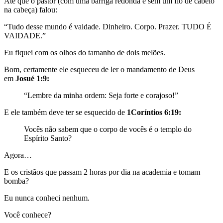
Até que o pastor (com uma barriga redonda e sem um fio de cabelo
na cabeça) falou:
“Tudo desse mundo é vaidade. Dinheiro. Corpo. Prazer. TUDO É
VAIDADE.”
Eu fiquei com os olhos do tamanho de dois melões.
Bom, certamente ele esqueceu de ler o mandamento de Deus
em
Josué 1:9:
“Lembre da minha ordem: Seja forte e corajoso!”
E ele também deve ter se esquecido de
1Coríntios 6:19:
Vocês não sabem que o corpo de vocês é o templo do
Espírito Santo?
Agora…
E os cristãos que passam 2 horas por dia na academia e tomam
bomba?
Eu nunca conheci nenhum.
Você conhece?