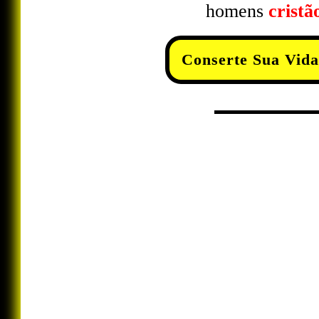
homens
cristã
Conserte Sua Vida