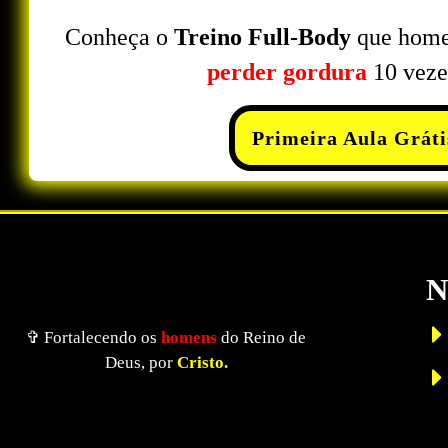
Conheça o
Treino
Full-Body
que home
perder gordura
10 veze
Primeira Aula Gráti
N
✞ Fortalecendo os
homens
do Reino de
Deus, por
Cristo.