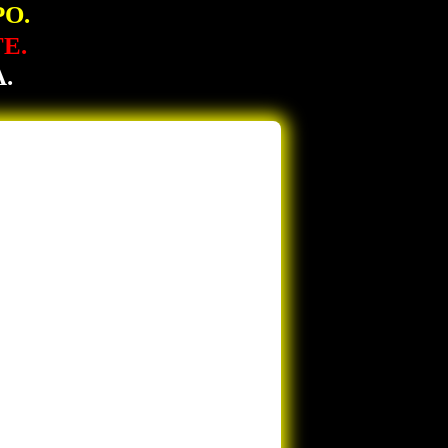
O.
E.
.