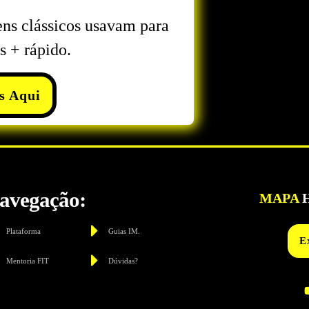
ns clássicos usavam para
s + rápido.
s Aqui
avegação:
MAPA
H
Plataforma
Guias IM.
E
Mentoria FIT
Dúvidas?