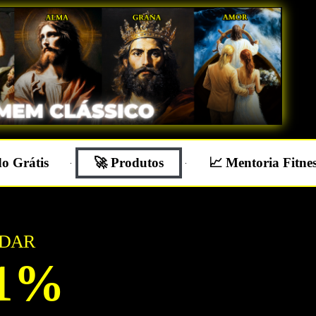
o Grátis
🚀 Produtos
📈 Mentoria Fitne
UDAR
1%