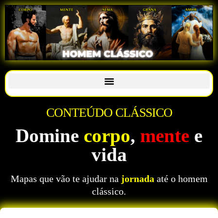
CONTEÚDO CLÁSSICO
Domine
corpo
,
mente
e
vida
Mapas que vão te ajudar na
jornada
até o homem
clássico.