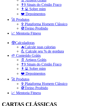
📄 Artigos Grátis
✝️9 Sinais do Cristão Fraco
👨‍💻 Sobre mim
❤️ Depoimentos
🚀 Produtos
✞ Plataforma Homem Clássico
🚫Treino Proibido
📈 Mentoria Fitness
🤓Calculadoras
🔥Calcule suas calorias
💪 Calcule seu % de gordura
🌱 Conteúdo Grátis
📄 Artigos Grátis
✝️9 Sinais do Cristão Fraco
👨‍💻 Sobre mim
❤️ Depoimentos
🚀 Produtos
✞ Plataforma Homem Clássico
🚫Treino Proibido
📈 Mentoria Fitness
CARTAS CLÁSSICAS