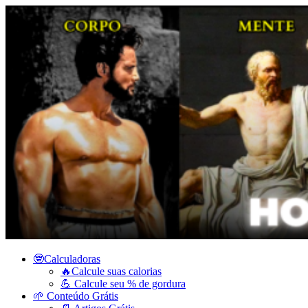
🤓Calculadoras
🔥Calcule suas calorias
💪 Calcule seu % de gordura
🌱 Conteúdo Grátis