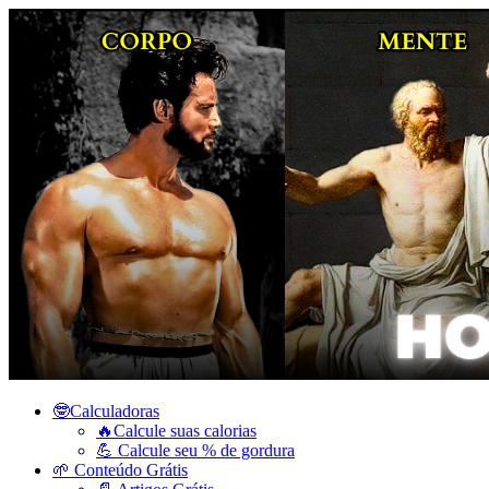
🤓Calculadoras
🔥Calcule suas calorias
💪 Calcule seu % de gordura
🌱 Conteúdo Grátis