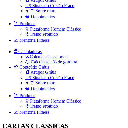
📄 Artigos Grátis
✝️9 Sinais do Cristão Fraco
👨‍💻 Sobre mim
❤️ Depoimentos
🚀 Produtos
✞ Plataforma Homem Clássico
🚫Treino Proibido
📈 Mentoria Fitness
🤓Calculadoras
🔥Calcule suas calorias
💪 Calcule seu % de gordura
🌱 Conteúdo Grátis
📄 Artigos Grátis
✝️9 Sinais do Cristão Fraco
👨‍💻 Sobre mim
❤️ Depoimentos
🚀 Produtos
✞ Plataforma Homem Clássico
🚫Treino Proibido
📈 Mentoria Fitness
CARTAS CLÁSSICAS