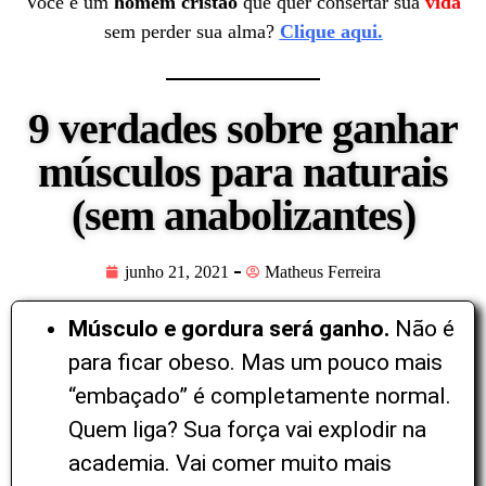
Você é um
homem cristão
que quer consertar sua
vida
sem perder sua alma?
Clique aqui.
9 verdades sobre ganhar
músculos para naturais
(sem anabolizantes)
junho 21, 2021
Matheus Ferreira
Músculo e gordura será ganho.
Não é
para ficar obeso. Mas um pouco mais
“embaçado” é completamente normal.
Quem liga? Sua força vai explodir na
academia. Vai comer muito mais