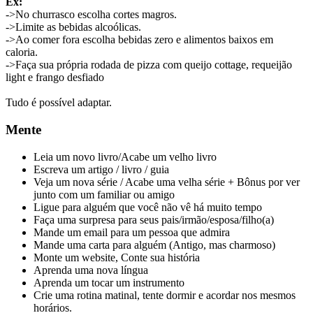
Ex:
->No churrasco escolha cortes magros.
->Limite as bebidas alcoólicas.
->Ao comer fora escolha bebidas zero e alimentos baixos em
caloria.
->Faça sua própria rodada de pizza com queijo cottage, requeijão
light e frango desfiado
Tudo é possível adaptar.
Mente
Leia um novo livro/Acabe um velho livro
Escreva um artigo / livro / guia
Veja um nova série / Acabe uma velha série + Bônus por ver
junto com um familiar ou amigo
Ligue para alguém que você não vê há muito tempo
Faça uma surpresa para seus pais/irmão/esposa/filho(a)
Mande um email para um pessoa que admira
Mande uma carta para alguém (Antigo, mas charmoso)
Monte um website, Conte sua história
Aprenda uma nova língua
Aprenda um tocar um instrumento
Crie uma rotina matinal, tente dormir e acordar nos mesmos
horários.