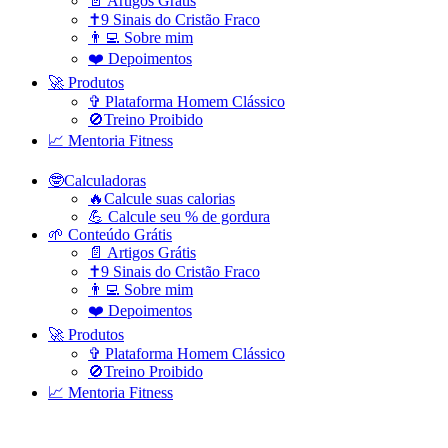
📄 Artigos Grátis
✝️9 Sinais do Cristão Fraco
👨‍💻 Sobre mim
❤️ Depoimentos
🚀 Produtos
✞ Plataforma Homem Clássico
🚫Treino Proibido
📈 Mentoria Fitness
🤓Calculadoras
🔥Calcule suas calorias
💪 Calcule seu % de gordura
🌱 Conteúdo Grátis
📄 Artigos Grátis
✝️9 Sinais do Cristão Fraco
👨‍💻 Sobre mim
❤️ Depoimentos
🚀 Produtos
✞ Plataforma Homem Clássico
🚫Treino Proibido
📈 Mentoria Fitness