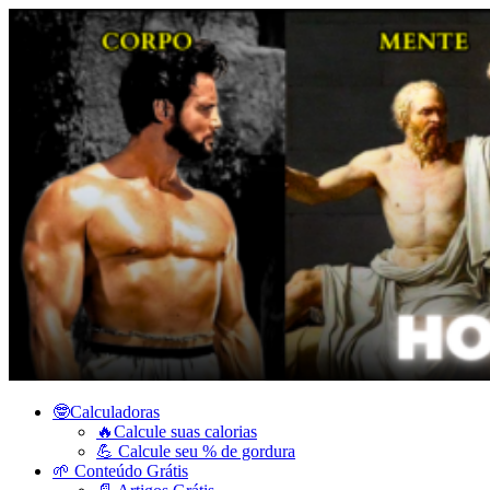
🤓Calculadoras
🔥Calcule suas calorias
💪 Calcule seu % de gordura
🌱 Conteúdo Grátis