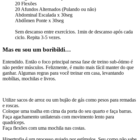
20 Flexões
20 Afundos Alternados (Pulando ou não)
Abdominal Escalada x 30seg
Abdômen Ponte x 30seg
Sem descanso entre exercícios. 1min de descanso após cada
ciclo. Repita 3-5 vezes.
Mas eu sou um boribildi…
Entendido. Então o foco principal nessa fase de treino sub-ótimo é
não perder músculos. Felizmente, é muito mais fácil manter do que
ganhar. Algumas regras para você treinar em casa, levantando
mobílias, mochilas e livros.
Utilize sacos de arroz ou um bujão de gás como pesos para remadas
e roscas.
Coloque uma toalha em cima da porta do seu quarto e faça barras.
Faça agachamento unilaterais com movimento lento para
quadríceps.
Faça flexões com uma mochila nas costas.
Hipertrofia é um processo guiado por estímulos. Seu corpo não sabe