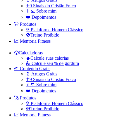
📄 Artigos Grátis
✝️9 Sinais do Cristão Fraco
👨‍💻 Sobre mim
❤️ Depoimentos
🚀 Produtos
✞ Plataforma Homem Clássico
🚫Treino Proibido
📈 Mentoria Fitness
🤓Calculadoras
🔥Calcule suas calorias
💪 Calcule seu % de gordura
🌱 Conteúdo Grátis
📄 Artigos Grátis
✝️9 Sinais do Cristão Fraco
👨‍💻 Sobre mim
❤️ Depoimentos
🚀 Produtos
✞ Plataforma Homem Clássico
🚫Treino Proibido
📈 Mentoria Fitness