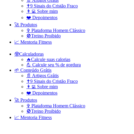
📄 Artigos Grátis
✝️9 Sinais do Cristão Fraco
👨‍💻 Sobre mim
❤️ Depoimentos
🚀 Produtos
✞ Plataforma Homem Clássico
🚫Treino Proibido
📈 Mentoria Fitness
🤓Calculadoras
🔥Calcule suas calorias
💪 Calcule seu % de gordura
🌱 Conteúdo Grátis
📄 Artigos Grátis
✝️9 Sinais do Cristão Fraco
👨‍💻 Sobre mim
❤️ Depoimentos
🚀 Produtos
✞ Plataforma Homem Clássico
🚫Treino Proibido
📈 Mentoria Fitness