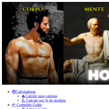
🤓Calculadoras
🔥Calcule suas calorias
💪 Calcule seu % de gordura
🌱 Conteúdo Grátis