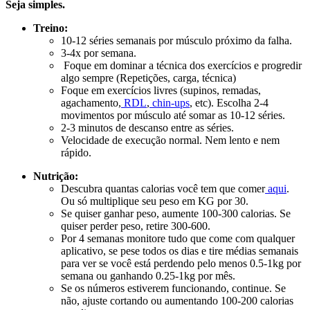
Seja simples.
Treino:
10-12 séries semanais por músculo próximo da falha.
3-4x por semana.
Foque em dominar a técnica dos exercícios e
progredir
algo sempre (Repetições, carga, técnica)
Foque em exercícios livres (supinos, remadas,
agachamento,
RDL
,
chin-ups
, etc). Escolha 2-4
movimentos por músculo até somar as 10-12 séries.
2-3 minutos de descanso entre as séries.
Velocidade de execução normal. Nem lento e nem
rápido.
Nutrição:
Descubra quantas calorias você tem que comer
aqui
.
Ou só multiplique seu peso em KG por 30.
Se quiser ganhar peso, aumente 100-300 calorias. Se
quiser perder peso, retire 300-600.
Por 4 semanas monitore tudo que come com qualquer
aplicativo, se pese todos os dias e tire médias semanais
para ver se você está perdendo pelo menos 0.5-1kg por
semana ou ganhando 0.25-1kg por mês.
Se os números estiverem funcionando, continue. Se
não, ajuste cortando ou aumentando 100-200 calorias