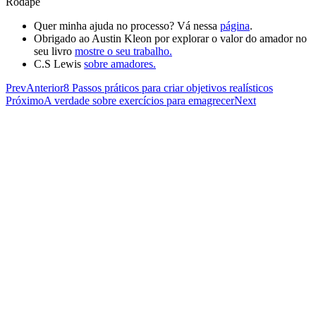
Rodapé​
Quer minha ajuda no processo? Vá nessa
página
.
Obrigado ao Austin Kleon por explorar o valor do amador no
seu livro
mostre o seu trabalho.
C.S Lewis
sobre amadores.
Prev
Anterior
8 Passos práticos para criar objetivos realísticos
Próximo
A verdade sobre exercícios para emagrecer
Next