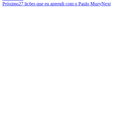
Próximo
27 lições que eu aprendi com o Paulo Muzy
Next