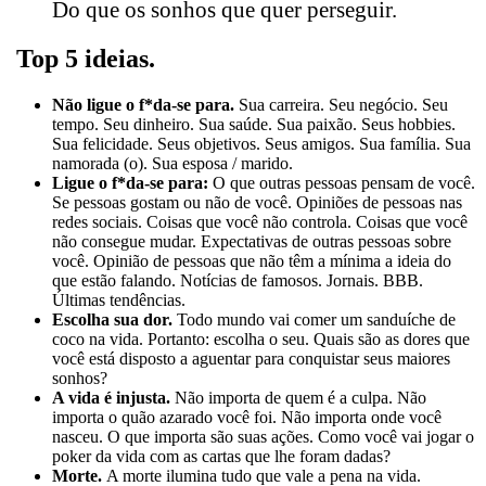
Do que os sonhos que quer perseguir.
Top 5 ideias.
Não ligue o f*da-se para.
Sua carreira. Seu negócio. Seu
tempo. Seu dinheiro. Sua saúde. Sua paixão. Seus hobbies.
Sua felicidade. Seus objetivos. Seus amigos. Sua família. Sua
namorada (o). Sua esposa / marido.
Ligue o f*da-se para:
O que outras pessoas pensam de você.
Se pessoas gostam ou não de você. Opiniões de pessoas nas
redes sociais. Coisas que você não controla. Coisas que você
não consegue mudar. Expectativas de outras pessoas sobre
você. Opinião de pessoas que não têm a mínima a ideia do
que estão falando. Notícias de famosos. Jornais. BBB.
Últimas tendências.
Escolha sua dor.
Todo mundo vai comer um sanduíche de
coco na vida. Portanto: escolha o seu. Quais são as dores que
você está disposto a aguentar para conquistar seus maiores
sonhos?
A vida é injusta.
Não importa de quem é a culpa. Não
importa o quão azarado você foi. Não importa onde você
nasceu. O que importa são suas ações. Como você vai jogar o
poker da vida com as cartas que lhe foram dadas?
Morte.
A morte ilumina tudo que vale a pena na vida.