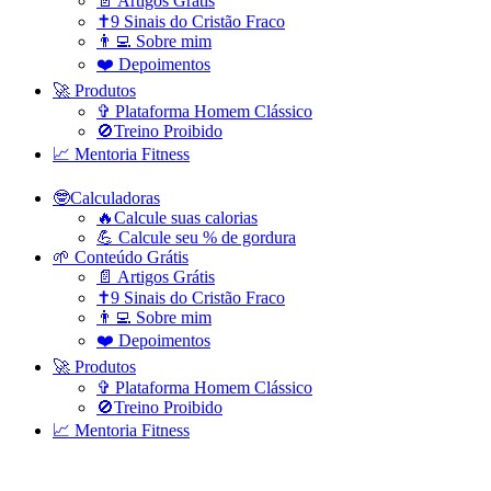
📄 Artigos Grátis
✝️9 Sinais do Cristão Fraco
👨‍💻 Sobre mim
❤️ Depoimentos
🚀 Produtos
✞ Plataforma Homem Clássico
🚫Treino Proibido
📈 Mentoria Fitness
🤓Calculadoras
🔥Calcule suas calorias
💪 Calcule seu % de gordura
🌱 Conteúdo Grátis
📄 Artigos Grátis
✝️9 Sinais do Cristão Fraco
👨‍💻 Sobre mim
❤️ Depoimentos
🚀 Produtos
✞ Plataforma Homem Clássico
🚫Treino Proibido
📈 Mentoria Fitness