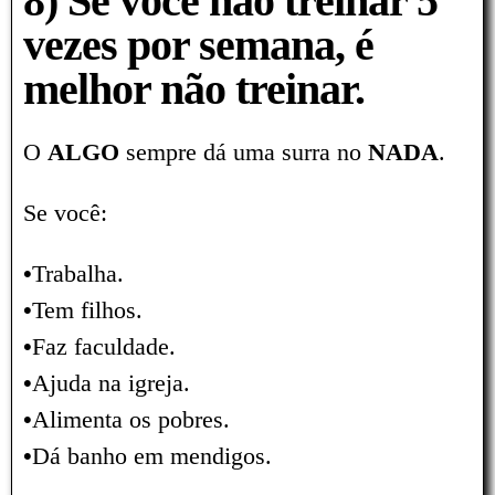
8) Se você não treinar 5
vezes por semana, é
melhor não treinar.
O
ALGO
sempre dá uma surra no
NADA
.
Se você:
•
Trabalha.
•
Tem filhos.
•
Faz faculdade.
•
Ajuda na igreja.
•
Alimenta os pobres.
•
Dá banho em mendigos.