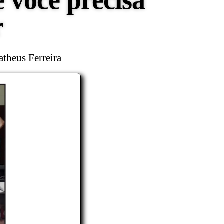
 você precisa
r
theus Ferreira