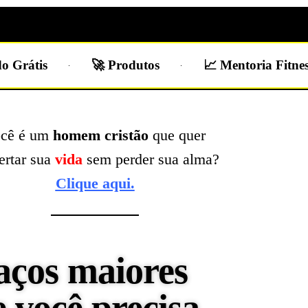
o Grátis
🚀 Produtos
📈 Mentoria Fitne
cê é um
homem cristão
que quer
ertar sua
vida
sem perder sua alma?
Clique aqui.
ços maiores