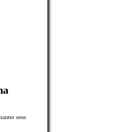
na
 manter seus