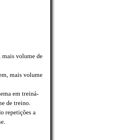
, mais volume de
tem, mais volume
lema em treiná-
me de treino.
o repetições a
me.