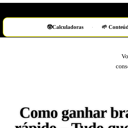
🤓Calculadoras
🌱 Conteúd
Vo
cons
Como ganhar bra