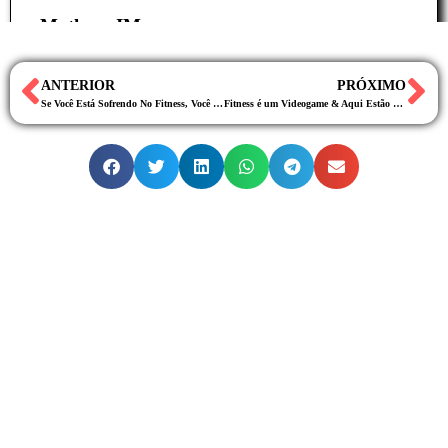
—Matheus IM
ANTERIOR
PRÓXIMO
Se Você Está Sofrendo No Fitness, Você Está Fazendo Isso ERRADO
Fitness é um Videogame & Aqui Estão Os Códigos Secretos