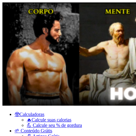
🤓Calculadoras
🔥Calcule suas calorias
💪 Calcule seu % de gordura
🌱 Conteúdo Grátis