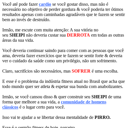
Você até pode fazer
cardio
se você gostar disso, mas não é
necessário no objetivo de perder gordura & você poderia ter ótimos
resultados apenas com caminhadas agradáveis que te fazem se sentir
bem ao invés de destruído.
Irmão, me escute com muita atenção: A sua vitória no
seu
SHEIPI
não deveria custar sua
DERROTA
em todas as outras
áreas da sua vida.
Você deveria continuar saindo para comer com as pessoas que você
ama, deveria fazer exercícios que te fazem se sentir forte & deveria
ver o cuidado da saúde como um privilégio, não um sofrimento.
Claro, sacrifícios são necessários, mas
SOFRER
é uma escolha.
E esse é o problema da indústria fitness atual no Brasil que acha que
todo mundo quer ser atleta & espetar sua bunda com anabolizantes.
Irmão, se você cansou disso & quer construir seu
SHEIPI
de uma
forma que melhore a sua vida, a
comunidade de homens
clássicos
é o lugar certo para você.
Isso vai te ajudar a se libertar dessa mentalidade de
PIRRO.
Esse é o sermão fitness de hoje, parceiro.