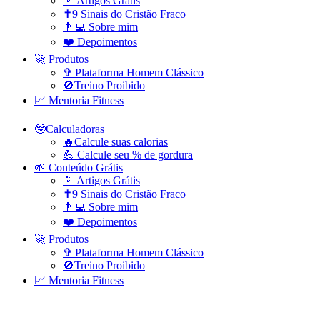
📄 Artigos Grátis
✝️9 Sinais do Cristão Fraco
👨‍💻 Sobre mim
❤️ Depoimentos
🚀 Produtos
✞ Plataforma Homem Clássico
🚫Treino Proibido
📈 Mentoria Fitness
🤓Calculadoras
🔥Calcule suas calorias
💪 Calcule seu % de gordura
🌱 Conteúdo Grátis
📄 Artigos Grátis
✝️9 Sinais do Cristão Fraco
👨‍💻 Sobre mim
❤️ Depoimentos
🚀 Produtos
✞ Plataforma Homem Clássico
🚫Treino Proibido
📈 Mentoria Fitness