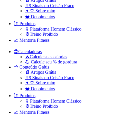
📄 Artigos Grátis
✝️9 Sinais do Cristão Fraco
👨‍💻 Sobre mim
❤️ Depoimentos
🚀 Produtos
✞ Plataforma Homem Clássico
🚫Treino Proibido
📈 Mentoria Fitness
🤓Calculadoras
🔥Calcule suas calorias
💪 Calcule seu % de gordura
🌱 Conteúdo Grátis
📄 Artigos Grátis
✝️9 Sinais do Cristão Fraco
👨‍💻 Sobre mim
❤️ Depoimentos
🚀 Produtos
✞ Plataforma Homem Clássico
🚫Treino Proibido
📈 Mentoria Fitness