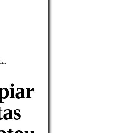
da.
piar
tas