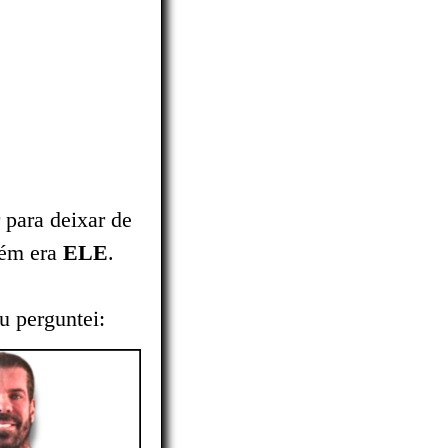
 para deixar de
uém era
ELE
.
u perguntei: