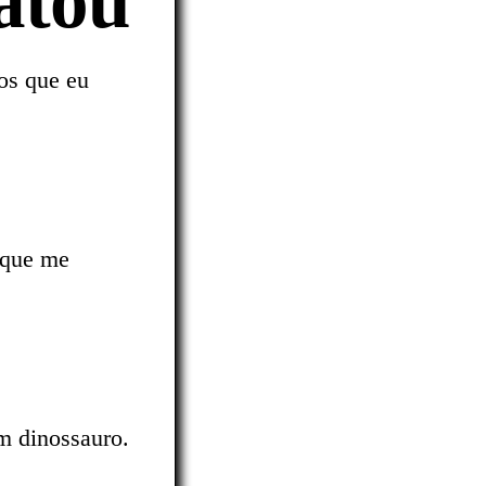
atou
os que eu
 que me
m dinossauro.