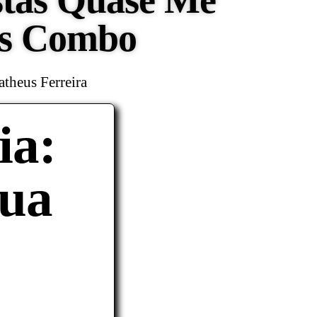
istas Quase Me
es Combo
theus Ferreira
ia:
Sua