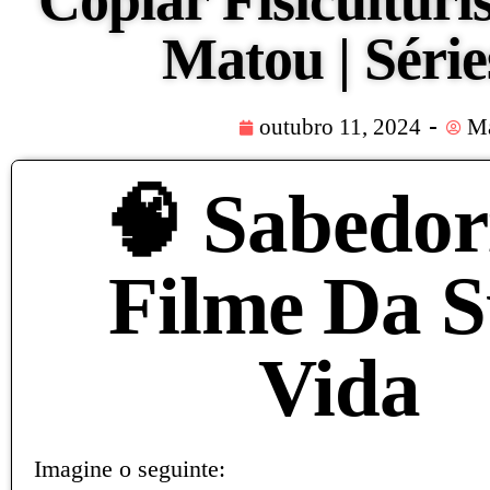
Copiar Fisicultur
Matou | Séri
outubro 11, 2024
Ma
🧠 Sabedor
Filme Da 
Vida
Imagine o seguinte: