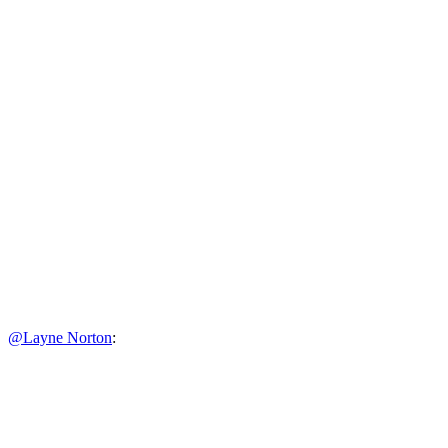
@Layne Norton
: