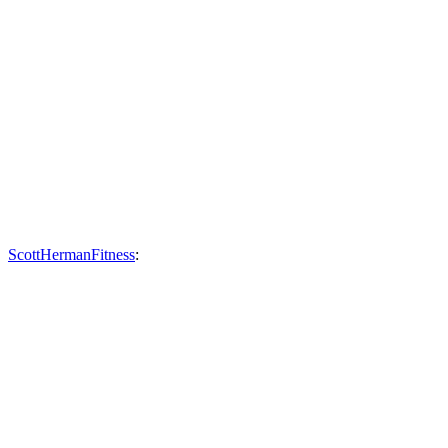
ScottHermanFitness
: