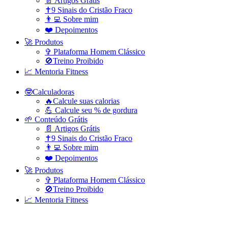
📄 Artigos Grátis
✝️9 Sinais do Cristão Fraco
👨‍💻 Sobre mim
❤️ Depoimentos
🚀 Produtos
✞ Plataforma Homem Clássico
🚫Treino Proibido
📈 Mentoria Fitness
🤓Calculadoras
🔥Calcule suas calorias
💪 Calcule seu % de gordura
🌱 Conteúdo Grátis
📄 Artigos Grátis
✝️9 Sinais do Cristão Fraco
👨‍💻 Sobre mim
❤️ Depoimentos
🚀 Produtos
✞ Plataforma Homem Clássico
🚫Treino Proibido
📈 Mentoria Fitness