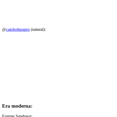
@
caiobotturapro
(natural):
Era moderna:
Eugene Sandown: