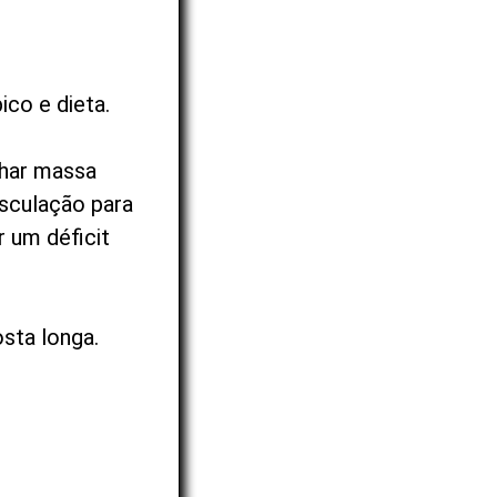
ico e dieta.
nhar massa
sculação para
r um déficit
osta longa.