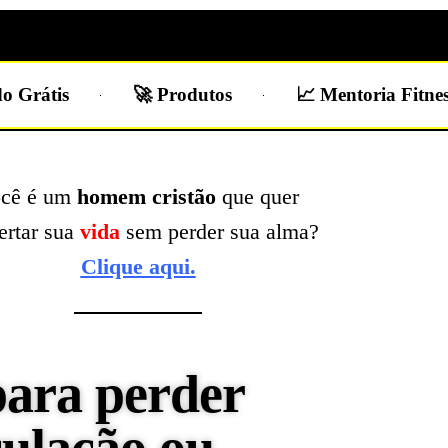
o Grátis
🚀 Produtos
📈 Mentoria Fitne
cê é um
homem cristão
que quer
ertar sua
vida
sem perder sua alma?
Clique aqui.
para perder