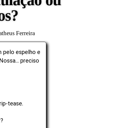
ulação ou
os?
theus Ferreira
 pelo espelho e
“Nossa… preciso
rip-tease.
a?