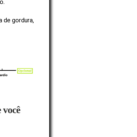
o.
a de gordura,
e você