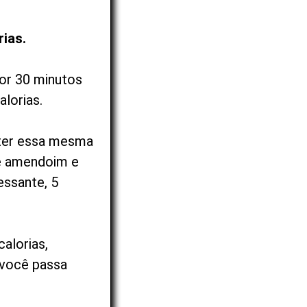
rias.
por 30 minutos
alorias.
ater essa mesma
e amendoim e
essante, 5
alorias,
 você passa