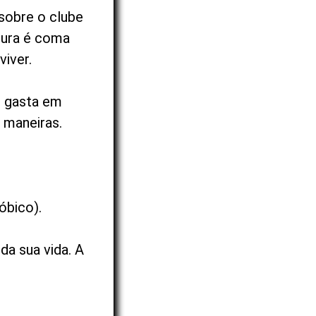
 sobre o clube
rdura é coma
viver.
ê gasta em
 maneiras.
óbico).
da sua vida. A