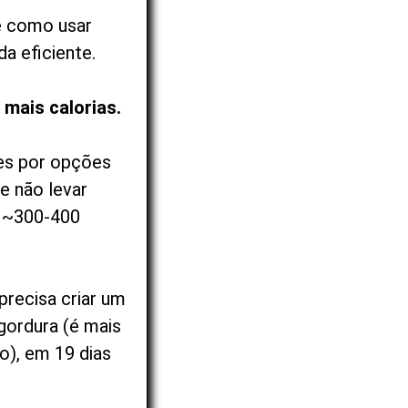
 é como usar
a eficiente.
 mais calorias.
tes por opções
e não levar
e ~300-400
recisa criar um
 gordura (é mais
), em 19 dias