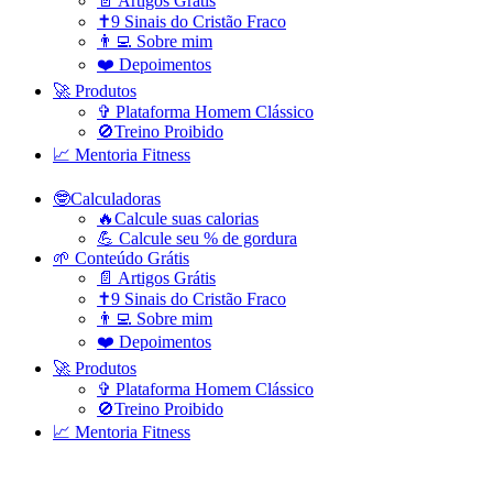
📄 Artigos Grátis
✝️9 Sinais do Cristão Fraco
👨‍💻 Sobre mim
❤️ Depoimentos
🚀 Produtos
✞ Plataforma Homem Clássico
🚫Treino Proibido
📈 Mentoria Fitness
🤓Calculadoras
🔥Calcule suas calorias
💪 Calcule seu % de gordura
🌱 Conteúdo Grátis
📄 Artigos Grátis
✝️9 Sinais do Cristão Fraco
👨‍💻 Sobre mim
❤️ Depoimentos
🚀 Produtos
✞ Plataforma Homem Clássico
🚫Treino Proibido
📈 Mentoria Fitness