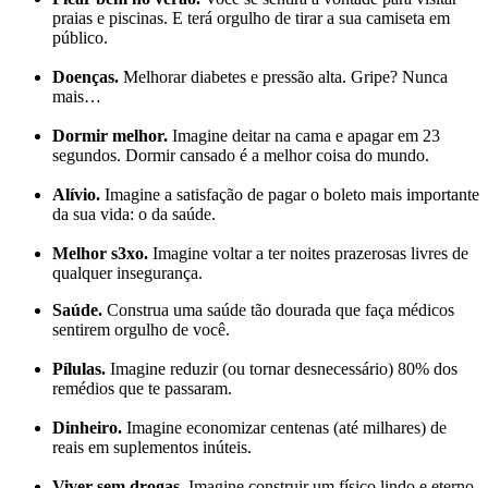
praias e piscinas. E terá orgulho de tirar a sua camiseta em
público.
Doenças.
Melhorar diabetes e pressão alta. Gripe? Nunca
mais…
Dormir melhor.
Imagine deitar na cama e apagar em 23
segundos. Dormir cansado é a melhor coisa do mundo.
Alívio.
Imagine a satisfação de pagar o boleto mais importante
da sua vida: o da saúde.
Melhor s3xo.
Imagine voltar a ter noites prazerosas livres de
qualquer insegurança.
Saúde.
Construa uma saúde tão dourada que faça médicos
sentirem orgulho de você.
Pílulas.
Imagine reduzir (ou tornar desnecessário) 80% dos
remédios que te passaram.
Dinheiro.
Imagine economizar centenas (até milhares) de
reais em suplementos inúteis.
Viver sem drogas.
Imagine construir um físico lindo e eterno